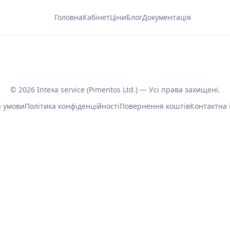
Головна
Кабінет
Ціни
Блог
Документація
©
2026
Intexa service (Pimentos Ltd.) —
Усі права захищені.
а умови
Політика конфіденційності
Повернення коштів
Контактна 